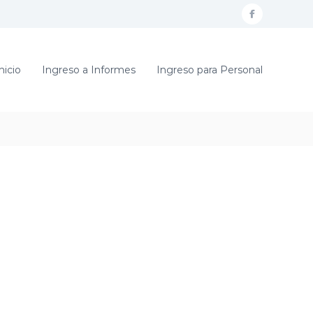
f
a
c
nicio
Ingreso a Informes
Ingreso para Personal
e
b
o
o
k