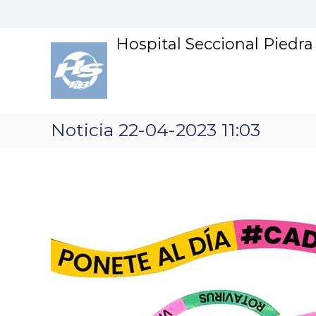
S
k
i
Hospital Seccional Piedr
p
t
o
c
o
n
Noticia 22-04-2023 11:03
t
e
n
t