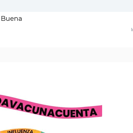
a Buena
I