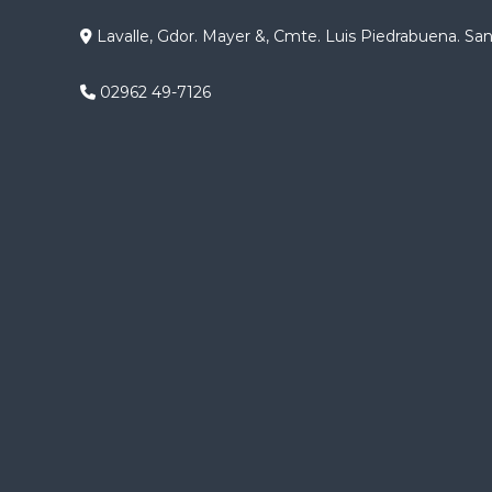
g
Lavalle, Gdor. Mayer &, Cmte. Luis Piedrabuena. Sa
a
02962 49-7126
c
i
ó
n
d
e
e
n