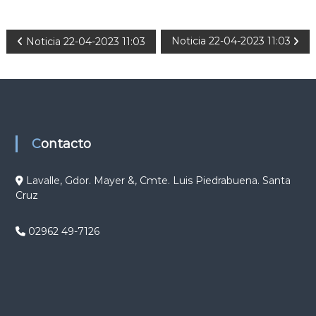
N
Noticia 22-04-2023 11:03
Noticia 22-04-2023 11:03
a
v
e
Contacto
g
Lavalle, Gdor. Mayer &, Cmte. Luis Piedrabuena. Santa
Cruz
a
c
02962 49-7126
i
ó