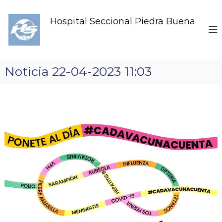
S
k
Hospital Seccional Piedra Buena
i
p
t
o
c
Noticia 22-04-2023 11:03
o
n
t
e
n
t