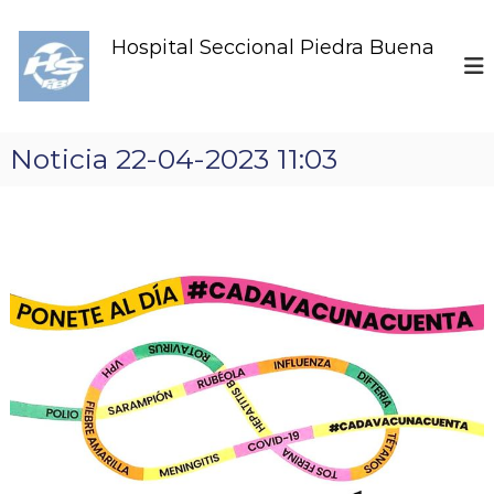
S
k
Hospital Seccional Piedra Buena
i
p
t
o
c
Noticia 22-04-2023 11:03
o
n
t
e
n
t