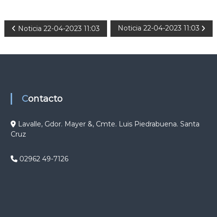
N
Noticia 22-04-2023 11:03
Noticia 22-04-2023 11:03
a
v
e
Contacto
g
Lavalle, Gdor. Mayer &, Cmte. Luis Piedrabuena. Santa
Cruz
a
c
02962 49-7126
i
ó