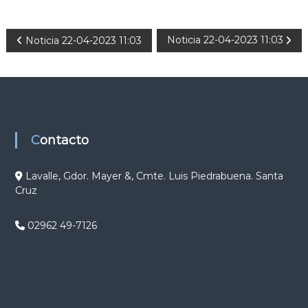
N
Noticia 22-04-2023 11:03
Noticia 22-04-2023 11:03
a
v
e
Contacto
g
Lavalle, Gdor. Mayer &, Cmte. Luis Piedrabuena. Santa
Cruz
a
c
02962 49-7126
i
ó