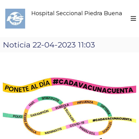
S
k
Hospital Seccional Piedra Buena
i
p
t
o
c
Noticia 22-04-2023 11:03
o
n
t
e
n
t