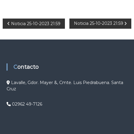
N
Noticia 25-10-2023 21:59
Noticia 25-10-2023 21:59
a
v
e
Contacto
g
Lavalle, Gdor. Mayer &, Cmte. Luis Piedrabuena. Santa
Cruz
a
c
02962 49-7126
i
ó