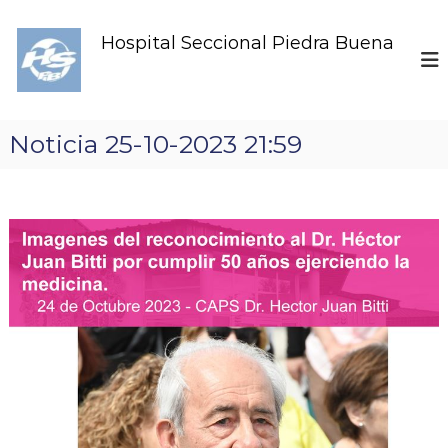
S
k
Hospital Seccional Piedra Buena
i
p
t
o
c
Noticia 25-10-2023 21:59
o
n
t
e
n
t