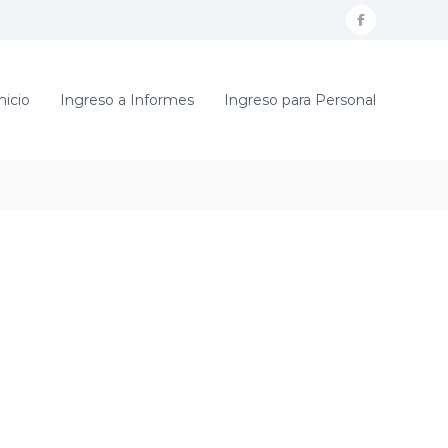
f
a
c
nicio
Ingreso a Informes
Ingreso para Personal
e
b
o
o
k