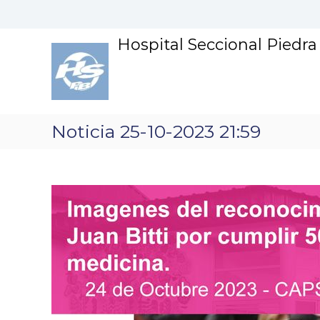
S
k
i
Hospital Seccional Piedr
p
t
o
c
o
n
Noticia 25-10-2023 21:59
t
e
n
t