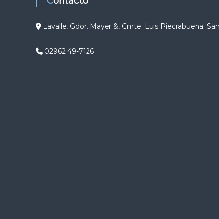
Contacto
g
Lavalle, Gdor. Mayer &, Cmte. Luis Piedrabuena. Sa
a
02962 49-7126
c
i
ó
n
d
e
e
n