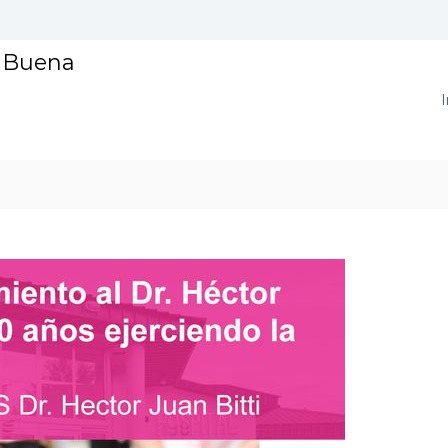
a Buena
I