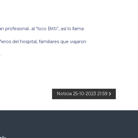
rofesional…al “loco Bitti”, así lo llama
ros del hospital, familiares que viajaron
.
Noticia 25-10-2023 21:59