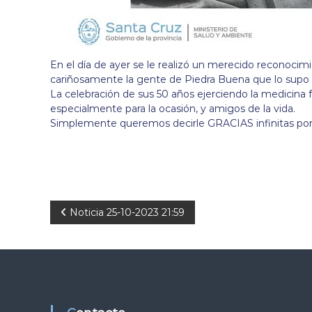
En el día de ayer se le realizó un merecido reconocimi
cariñosamente la gente de Piedra Buena que lo supo rec
La celebración de sus 50 años ejerciendo la medicina 
especialmente para la ocasión, y amigos de la vida.
Simplemente queremos decirle GRACIAS infinitas por h
N
Noticia 25-10-2023 21:59
a
v
e