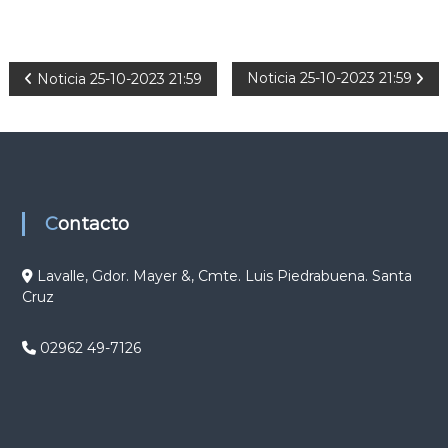
N
Noticia 25-10-2023 21:59
Noticia 25-10-2023 21:59
a
v
e
Contacto
g
Lavalle, Gdor. Mayer &, Cmte. Luis Piedrabuena. Santa
Cruz
a
c
02962 49-7126
i
ó