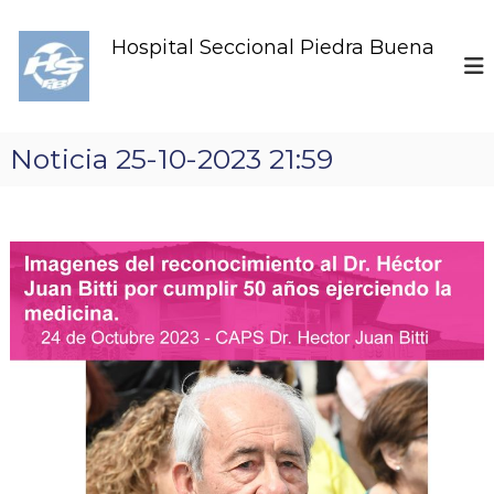
S
k
Hospital Seccional Piedra Buena
i
p
t
o
c
Noticia 25-10-2023 21:59
o
n
t
e
n
t