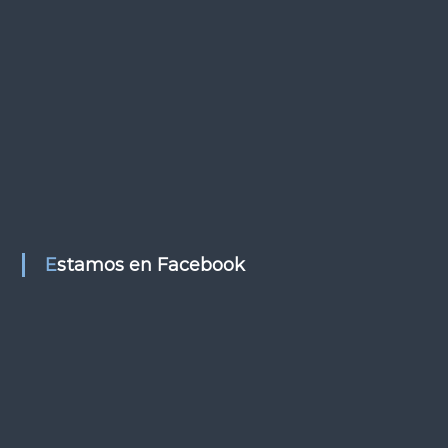
t
r
a
d
a
s
Estamos en Facebook