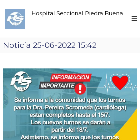
S
k
Hospital Seccional Piedra Buena
i
p
t
o
c
Noticia 25-06-2022 15:42
o
n
t
e
n
t