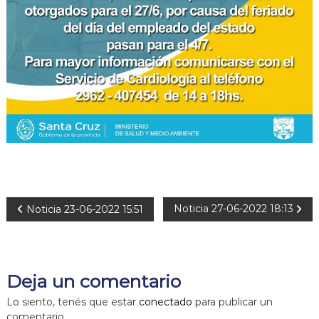
N
Noticia 27-06-2022 18:13
Noticia 23-06-2022 15:51
a
v
Deja un comentario
e
Lo siento, tenés que estar
conectado
para publicar un
comentario.