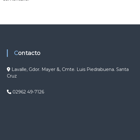
g
a
c
i
Contacto
ó
Lavalle, Gdor. Mayer &, Cmte. Luis Piedrabuena. Santa
Cruz
n
d
02962 49-7126
e
e
n