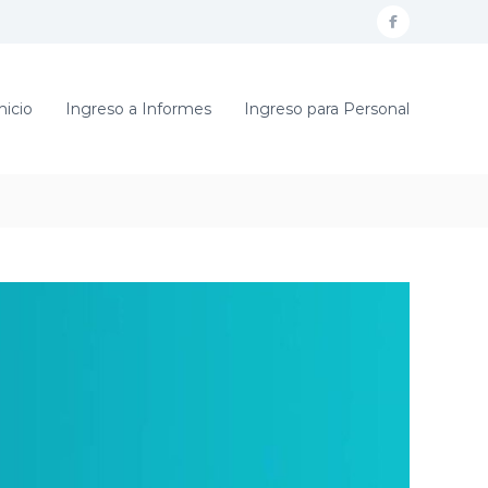
f
a
c
nicio
Ingreso a Informes
Ingreso para Personal
e
b
o
o
k