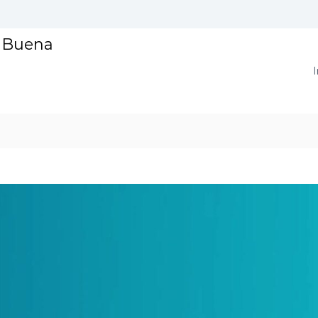
a Buena
I