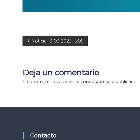
N
Noticia 13-03-2023 15:05
a
v
Deja un comentario
e
Lo siento, tenés que estar
conectado
para publicar un
g
a
c
Contacto