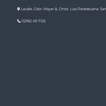
i
ó
Lavalle, Gdor. Mayer &, Cmte. Luis Piedrabuena. Sa
n
02962 49-7126
d
e
e
n
t
r
a