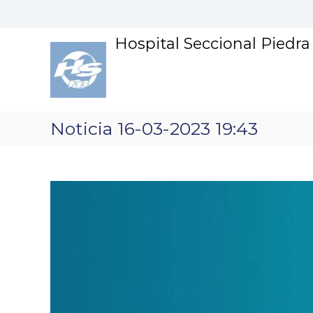
S
k
i
Hospital Seccional Piedr
p
t
o
c
o
n
Noticia 16-03-2023 19:43
t
e
n
t