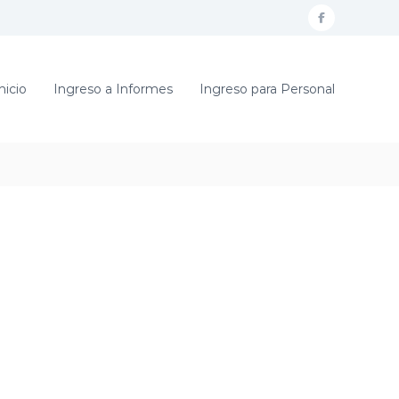
f
a
c
nicio
Ingreso a Informes
Ingreso para Personal
e
b
o
o
k