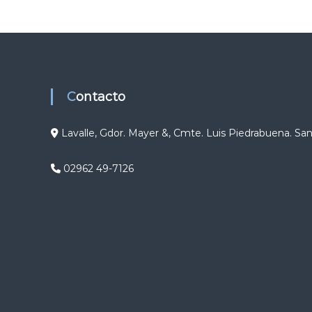
g
a
c
Contacto
i
ó
Lavalle, Gdor. Mayer &, Cmte. Luis Piedrabuena. Sa
n
02962 49-7126
d
e
e
n