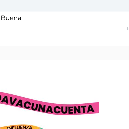
a Buena
I