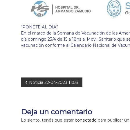
“PONETE AL DIA”
En el marco de la Semana de Vacunación de las Americ
día domingo 23/4 de 15 a 18hs al Movil Sanitario que s
vacunación conforme al Calendario Nacional de Vacun
N
Noticia 22-04-2023 11:03
a
v
Deja un comentario
e
Lo siento, tenés que estar
conectado
para publicar un