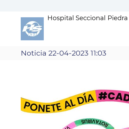
S
k
i
Hospital Seccional Piedr
p
t
o
c
o
n
Noticia 22-04-2023 11:03
t
e
n
t