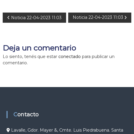
N
Noticia 22-04-2023 11:03
Noticia 22-04-2023 11:03
a
v
Deja un comentario
e
Lo siento, tenés que estar
conectado
para publicar un
comentario.
g
a
c
i
Contacto
ó
Lavalle, Gdor. Mayer &, Cmte. Luis Piedrabuena. Santa