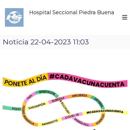
S
k
Hospital Seccional Piedra Buena
i
p
t
o
c
Noticia 22-04-2023 11:03
o
n
t
e
n
t