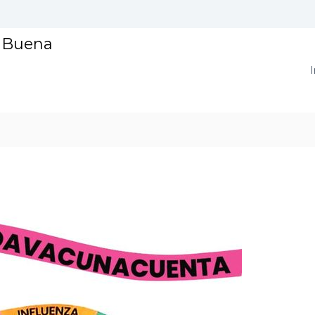
a Buena
I