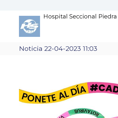
S
k
i
Hospital Seccional Piedr
p
t
o
c
o
n
Noticia 22-04-2023 11:03
t
e
n
t