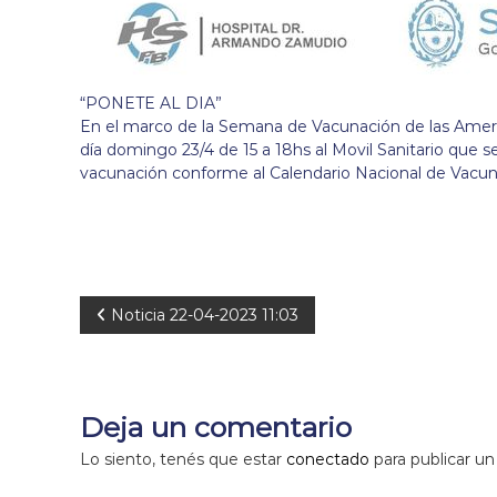
“PONETE AL DIA”
En el marco de la Semana de Vacunación de las Americ
día domingo 23/4 de 15 a 18hs al Movil Sanitario que s
vacunación conforme al Calendario Nacional de Vacun
N
Noticia 22-04-2023 11:03
a
v
Deja un comentario
e
Lo siento, tenés que estar
conectado
para publicar un