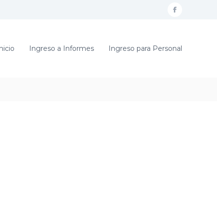
f
a
c
nicio
Ingreso a Informes
Ingreso para Personal
e
b
o
o
k