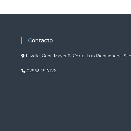
g
a
c
Contacto
i
ó
Lavalle, Gdor. Mayer &, Cmte. Luis Piedrabuena. Sa
n
02962 49-7126
d
e
e
n