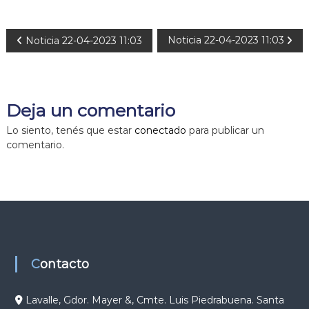
N
Noticia 22-04-2023 11:03
Noticia 22-04-2023 11:03
a
v
Deja un comentario
e
Lo siento, tenés que estar
conectado
para publicar un
comentario.
g
a
c
i
Contacto
ó
Lavalle, Gdor. Mayer &, Cmte. Luis Piedrabuena. Santa