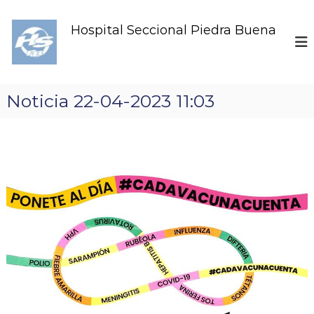
S
k
Hospital Seccional Piedra Buena
i
p
t
o
c
Noticia 22-04-2023 11:03
o
n
t
e
n
t