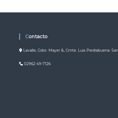
g
a
c
Contacto
i
ó
Lavalle, Gdor. Mayer &, Cmte. Luis Piedrabuena. Sa
n
02962 49-7126
d
e
e
n