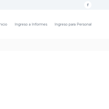
f
a
c
nicio
Ingreso a Informes
Ingreso para Personal
e
b
o
o
k