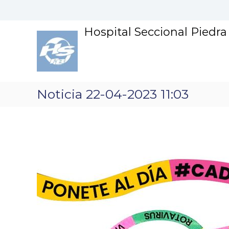
S
k
i
Hospital Seccional Piedr
p
t
o
c
o
n
Noticia 22-04-2023 11:03
t
e
n
t