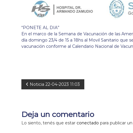
“PONETE AL DIA”
En el marco de la Semana de Vacunación de las Americ
día domingo 23/4 de 15 a 18hs al Movil Sanitario que s
vacunación conforme al Calendario Nacional de Vacun
N
Noticia 22-04-2023 11:03
a
v
Deja un comentario
e
Lo siento, tenés que estar
conectado
para publicar un