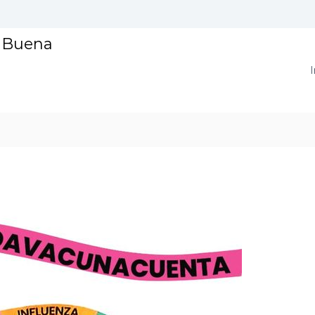
a Buena
I