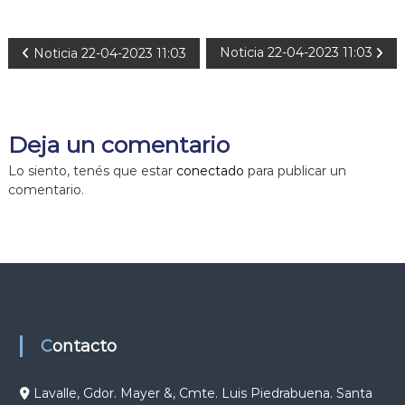
N
Noticia 22-04-2023 11:03
Noticia 22-04-2023 11:03
a
v
Deja un comentario
e
Lo siento, tenés que estar
conectado
para publicar un
comentario.
g
a
c
i
Contacto
ó
Lavalle, Gdor. Mayer &, Cmte. Luis Piedrabuena. Santa