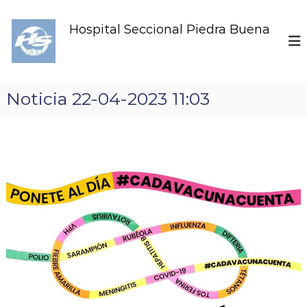
S
k
Hospital Seccional Piedra Buena
i
p
t
o
c
Noticia 22-04-2023 11:03
o
n
t
e
n
t