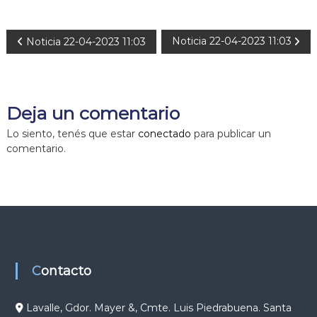
N
Noticia 22-04-2023 11:03
Noticia 22-04-2023 11:03
a
v
Deja un comentario
e
Lo siento, tenés que estar
conectado
para publicar un
comentario.
g
a
c
i
Contacto
ó
Lavalle, Gdor. Mayer &, Cmte. Luis Piedrabuena. Santa