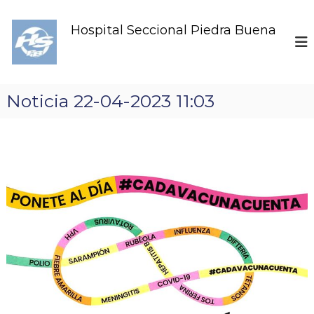
S
k
Hospital Seccional Piedra Buena
i
p
t
o
c
Noticia 22-04-2023 11:03
o
n
t
e
n
t