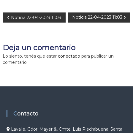
N
Noticia 22-04-2023 11:03
Noticia 22-04-2023 11:03
a
v
Deja un comentario
e
Lo siento, tenés que estar
conectado
para publicar un
comentario.
g
a
c
i
Contacto
ó
Lavalle, Gdor. Mayer &, Cmte. Luis Piedrabuena. Santa