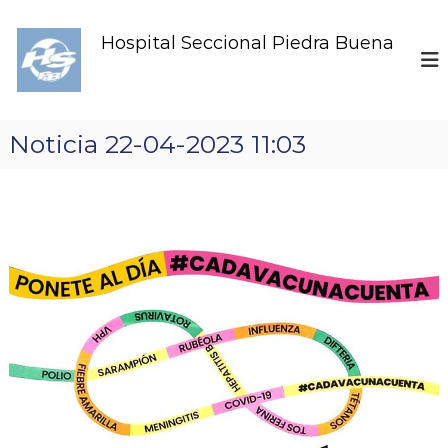
S
k
Hospital Seccional Piedra Buena
i
p
t
o
c
Noticia 22-04-2023 11:03
o
n
t
e
n
t