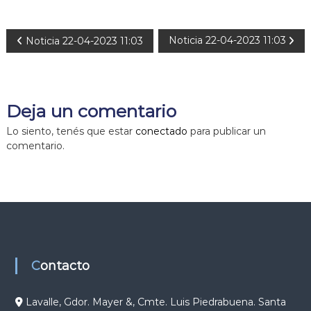
N
Noticia 22-04-2023 11:03
Noticia 22-04-2023 11:03
a
v
Deja un comentario
e
Lo siento, tenés que estar
conectado
para publicar un
comentario.
g
a
c
i
Contacto
ó
Lavalle, Gdor. Mayer &, Cmte. Luis Piedrabuena. Santa