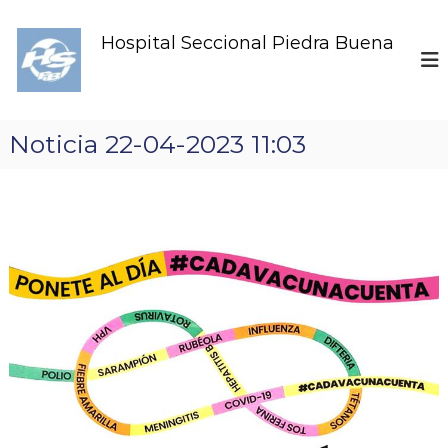
S
k
Hospital Seccional Piedra Buena
i
p
t
o
c
Noticia 22-04-2023 11:03
o
n
t
e
n
t