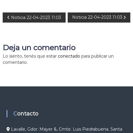
N
Noticia 22-04-2023 11:03
Noticia 22-04-2023 11:03
a
v
Deja un comentario
e
Lo siento, tenés que estar
conectado
para publicar un
comentario.
g
a
c
i
Contacto
ó
Lavalle, Gdor. Mayer &, Cmte. Luis Piedrabuena. Santa