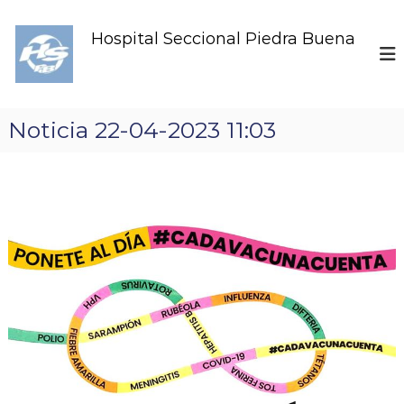
S
k
Hospital Seccional Piedra Buena
i
p
t
o
c
Noticia 22-04-2023 11:03
o
n
t
e
n
t