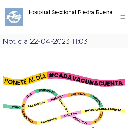
S
k
Hospital Seccional Piedra Buena
i
p
t
o
c
Noticia 22-04-2023 11:03
o
n
t
e
n
t