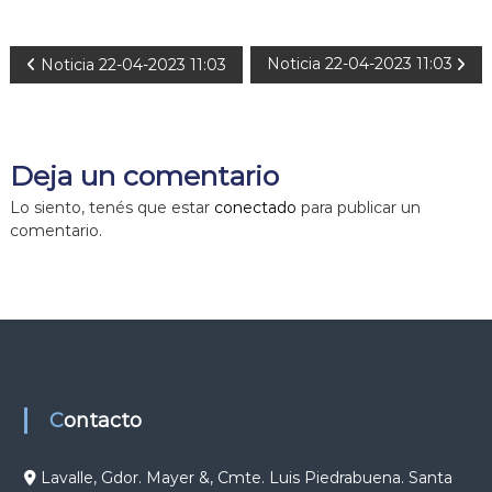
N
Noticia 22-04-2023 11:03
Noticia 22-04-2023 11:03
a
v
Deja un comentario
e
Lo siento, tenés que estar
conectado
para publicar un
comentario.
g
a
c
i
Contacto
ó
Lavalle, Gdor. Mayer &, Cmte. Luis Piedrabuena. Santa