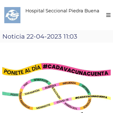
S
k
Hospital Seccional Piedra Buena
i
p
t
o
c
Noticia 22-04-2023 11:03
o
n
t
e
n
t