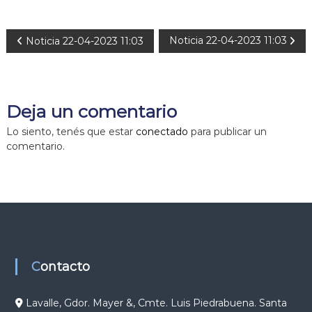
N
Noticia 22-04-2023 11:03
Noticia 22-04-2023 11:03
a
v
Deja un comentario
e
Lo siento, tenés que estar
conectado
para publicar un
comentario.
g
a
c
i
Contacto
ó
Lavalle, Gdor. Mayer &, Cmte. Luis Piedrabuena. Santa