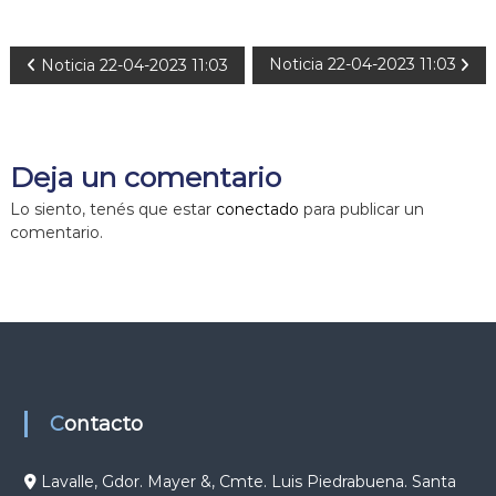
N
Noticia 22-04-2023 11:03
Noticia 22-04-2023 11:03
a
v
Deja un comentario
e
Lo siento, tenés que estar
conectado
para publicar un
comentario.
g
a
c
i
Contacto
ó
Lavalle, Gdor. Mayer &, Cmte. Luis Piedrabuena. Santa