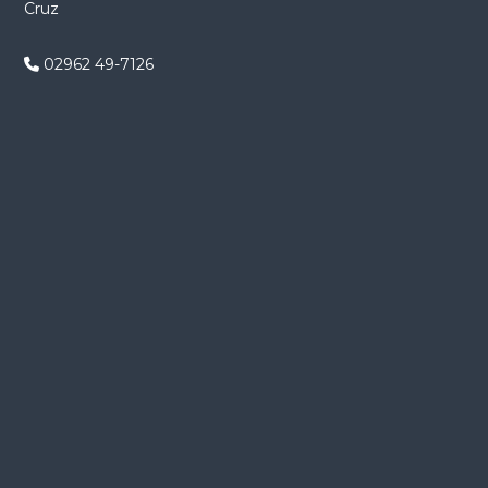
Cruz
n
d
02962 49-7126
e
e
n
t
r
a
d
a