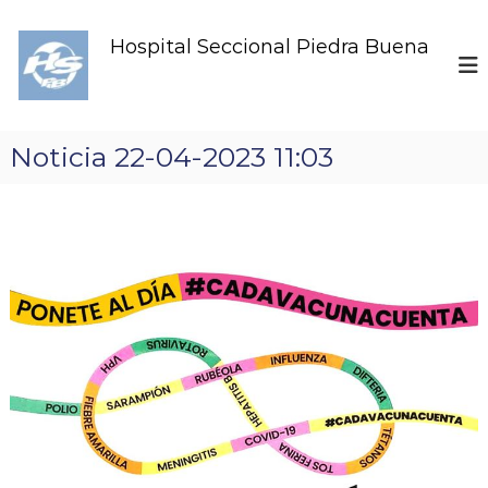
S
k
Hospital Seccional Piedra Buena
i
p
t
o
c
Noticia 22-04-2023 11:03
o
n
t
e
n
t