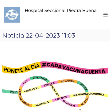
S
k
Hospital Seccional Piedra Buena
i
p
t
o
c
Noticia 22-04-2023 11:03
o
n
t
e
n
t