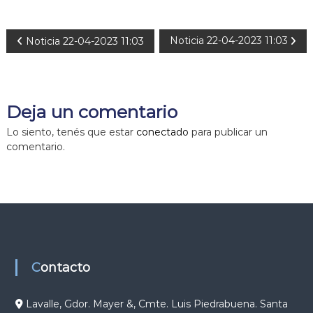
N
Noticia 22-04-2023 11:03
Noticia 22-04-2023 11:03
a
v
Deja un comentario
e
Lo siento, tenés que estar
conectado
para publicar un
comentario.
g
a
c
i
Contacto
ó
Lavalle, Gdor. Mayer &, Cmte. Luis Piedrabuena. Santa