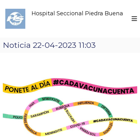
S
k
Hospital Seccional Piedra Buena
i
p
t
o
c
Noticia 22-04-2023 11:03
o
n
t
e
n
t