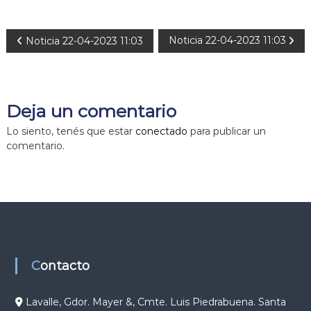
N
Noticia 22-04-2023 11:03
Noticia 22-04-2023 11:03
a
v
Deja un comentario
e
Lo siento, tenés que estar
conectado
para publicar un
comentario.
g
a
c
i
Contacto
ó
Lavalle, Gdor. Mayer &, Cmte. Luis Piedrabuena. Santa