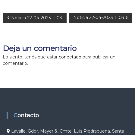
N
Noticia 22-04-2023 11:03
Noticia 22-04-2023 11:03
a
v
Deja un comentario
e
Lo siento, tenés que estar
conectado
para publicar un
comentario.
g
a
c
i
Contacto
ó
Lavalle, Gdor. Mayer &, Cmte. Luis Piedrabuena. Santa