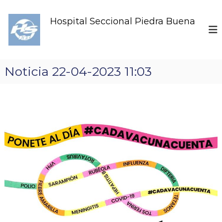
S
k
Hospital Seccional Piedra Buena
i
p
t
o
c
Noticia 22-04-2023 11:03
o
n
t
e
n
t