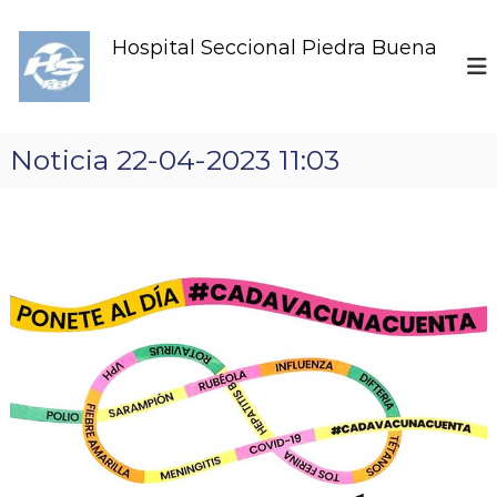
S
k
Hospital Seccional Piedra Buena
i
p
t
o
c
Noticia 22-04-2023 11:03
o
n
t
e
n
t