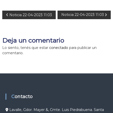
N
Noticia 22-04-2023 11:03
Noticia 22-04-2023 11:03
a
v
Deja un comentario
e
Lo siento, tenés que estar
conectado
para publicar un
comentario.
g
a
c
i
Contacto
ó
Lavalle, Gdor. Mayer &, Cmte. Luis Piedrabuena. Santa