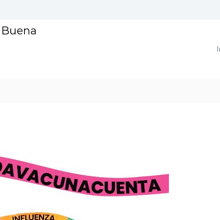
a Buena
I