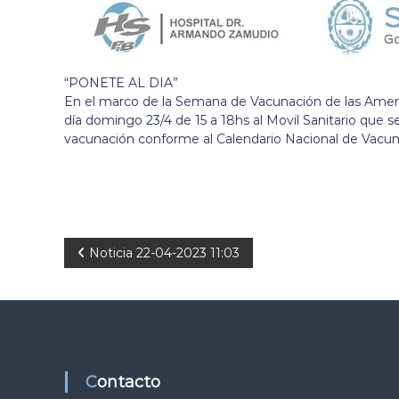
“PONETE AL DIA”
En el marco de la Semana de Vacunación de las Americ
día domingo 23/4 de 15 a 18hs al Movil Sanitario que s
vacunación conforme al Calendario Nacional de Vacun
N
Noticia 22-04-2023 11:03
a
v
e
Contacto