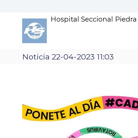
S
k
i
Hospital Seccional Piedr
p
t
o
c
o
n
Noticia 22-04-2023 11:03
t
e
n
t