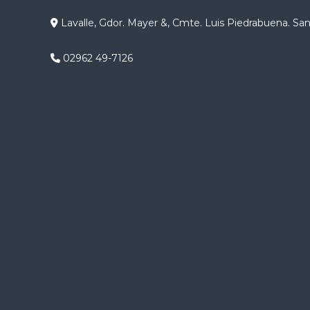
g
Lavalle, Gdor. Mayer &, Cmte. Luis Piedrabuena. Sa
a
02962 49-7126
c
i
ó
n
d
e
e
n