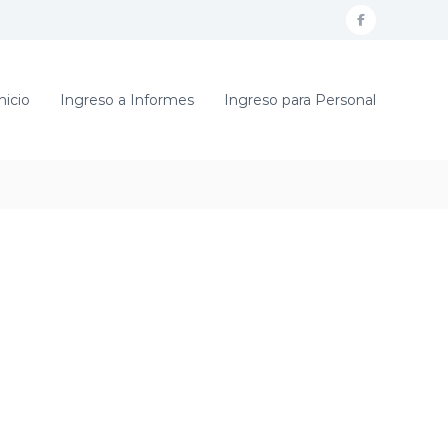
f
a
c
nicio
Ingreso a Informes
Ingreso para Personal
e
b
o
o
k