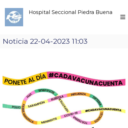
S
k
Hospital Seccional Piedra Buena
i
p
t
o
c
Noticia 22-04-2023 11:03
o
n
t
e
n
t