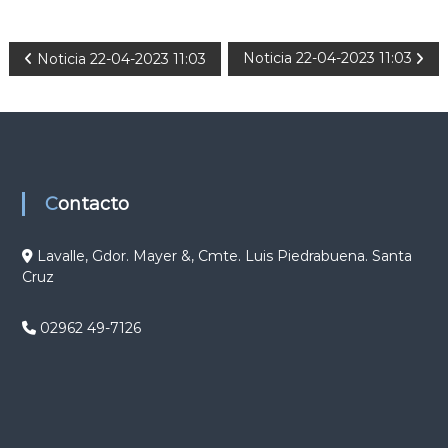
N
Noticia 22-04-2023 11:03
Noticia 22-04-2023 11:03
a
v
e
Contacto
g
Lavalle, Gdor. Mayer &, Cmte. Luis Piedrabuena. Santa
Cruz
a
c
02962 49-7126
i
ó