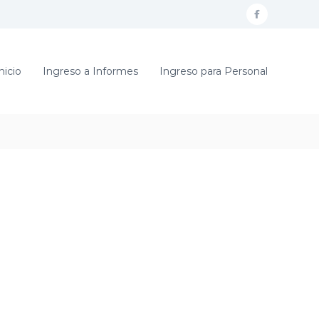
f
a
c
nicio
Ingreso a Informes
Ingreso para Personal
e
b
o
o
k