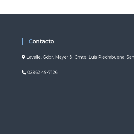
g
a
c
Contacto
i
ó
Lavalle, Gdor. Mayer &, Cmte. Luis Piedrabuena. Sa
n
02962 49-7126
d
e
e
n