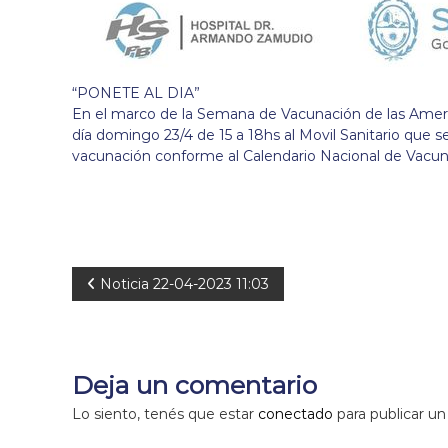
“PONETE AL DIA”
En el marco de la Semana de Vacunación de las Americ
día domingo 23/4 de 15 a 18hs al Movil Sanitario que s
vacunación conforme al Calendario Nacional de Vacun
N
Noticia 22-04-2023 11:03
a
v
Deja un comentario
e
Lo siento, tenés que estar
conectado
para publicar un