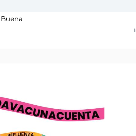
a Buena
I