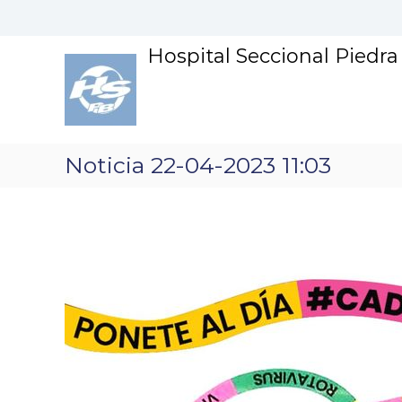
S
k
i
Hospital Seccional Piedr
p
t
o
c
o
n
Noticia 22-04-2023 11:03
t
e
n
t