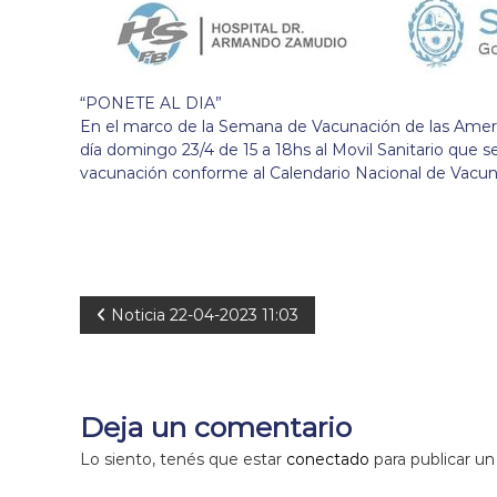
“PONETE AL DIA”
En el marco de la Semana de Vacunación de las Americ
día domingo 23/4 de 15 a 18hs al Movil Sanitario que s
vacunación conforme al Calendario Nacional de Vacun
N
Noticia 22-04-2023 11:03
a
v
Deja un comentario
e
Lo siento, tenés que estar
conectado
para publicar un