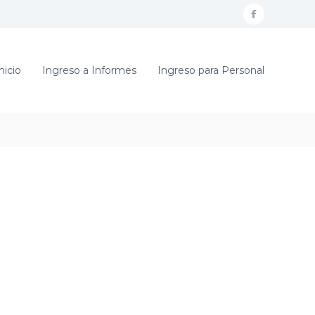
f
a
c
nicio
Ingreso a Informes
Ingreso para Personal
e
b
o
o
k