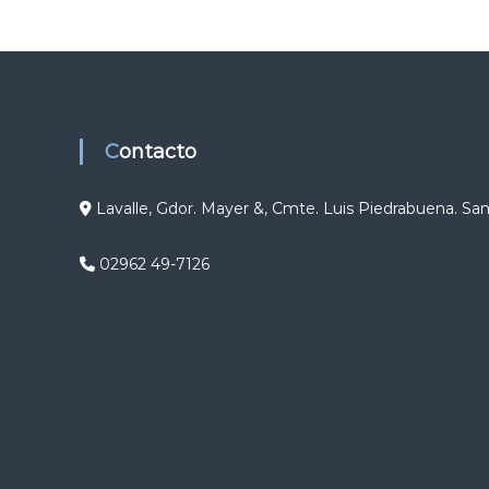
g
a
c
Contacto
i
ó
Lavalle, Gdor. Mayer &, Cmte. Luis Piedrabuena. Sa
n
02962 49-7126
d
e
e
n