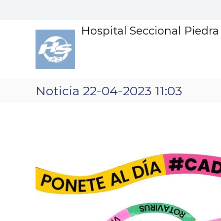
S
k
i
Hospital Seccional Piedr
p
t
o
c
o
n
Noticia 22-04-2023 11:03
t
e
n
t