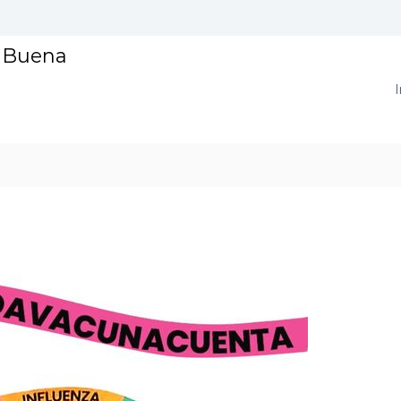
a Buena
I