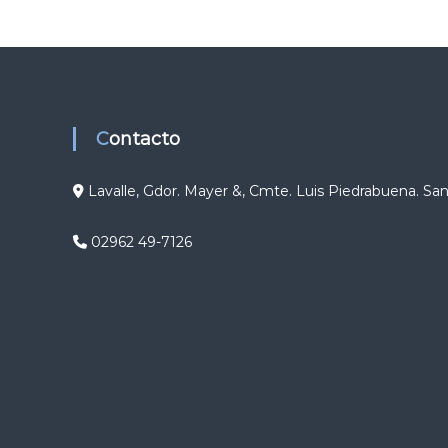
g
a
c
Contacto
i
ó
Lavalle, Gdor. Mayer &, Cmte. Luis Piedrabuena. Sa
n
02962 49-7126
d
e
e
n