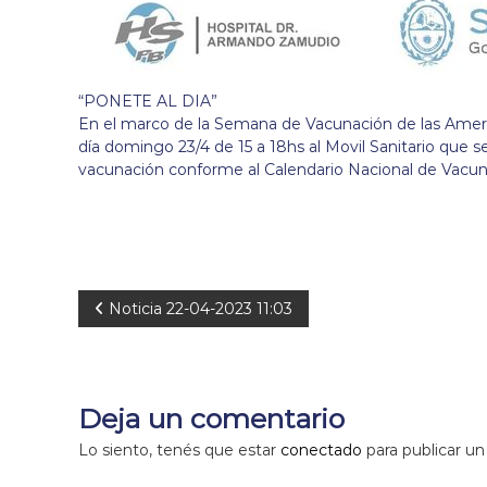
“PONETE AL DIA”
En el marco de la Semana de Vacunación de las Americ
día domingo 23/4 de 15 a 18hs al Movil Sanitario que s
vacunación conforme al Calendario Nacional de Vacun
N
Noticia 22-04-2023 11:03
a
v
Deja un comentario
e
Lo siento, tenés que estar
conectado
para publicar un