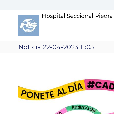
S
k
i
Hospital Seccional Piedr
p
t
o
c
o
n
Noticia 22-04-2023 11:03
t
e
n
t