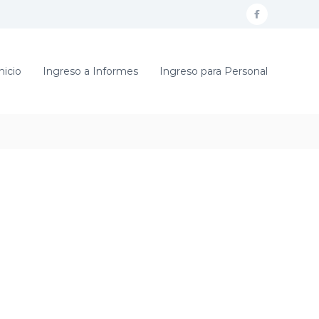
f
a
c
nicio
Ingreso a Informes
Ingreso para Personal
e
b
o
o
k