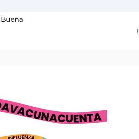
a Buena
I