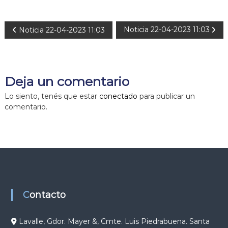
N
Noticia 22-04-2023 11:03
Noticia 22-04-2023 11:03
a
v
Deja un comentario
e
Lo siento, tenés que estar
conectado
para publicar un
comentario.
g
a
c
i
Contacto
ó
Lavalle, Gdor. Mayer &, Cmte. Luis Piedrabuena. Santa