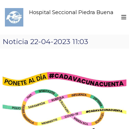
S
k
Hospital Seccional Piedra Buena
i
p
t
o
c
Noticia 22-04-2023 11:03
o
n
t
e
n
t