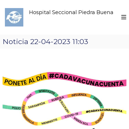
S
k
Hospital Seccional Piedra Buena
i
p
t
o
c
Noticia 22-04-2023 11:03
o
n
t
e
n
t