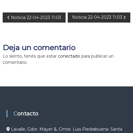
N
Noticia 22-04-2023 11:03
Noticia 22-04-2023 11:03
a
v
Deja un comentario
e
Lo siento, tenés que estar
conectado
para publicar un
comentario.
g
a
c
i
Contacto
ó
Lavalle, Gdor. Mayer &, Cmte. Luis Piedrabuena. Santa