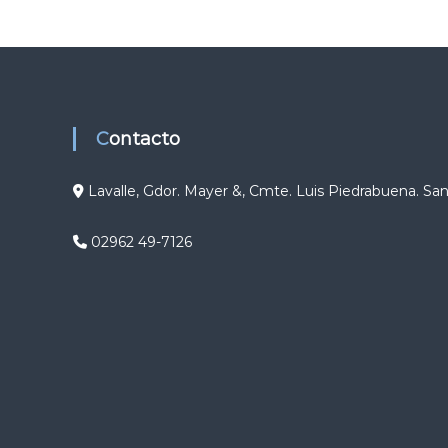
g
a
c
Contacto
i
ó
Lavalle, Gdor. Mayer &, Cmte. Luis Piedrabuena. Sa
n
02962 49-7126
d
e
e
n