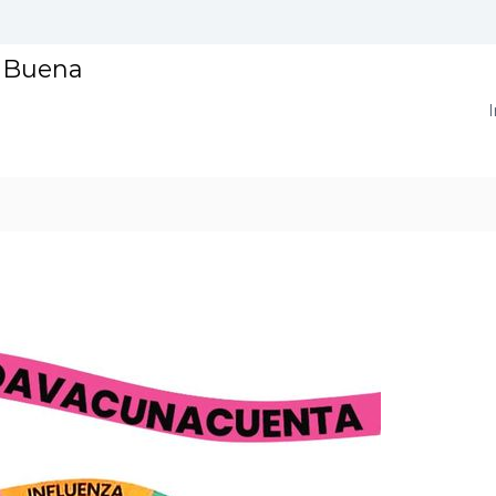
a Buena
I