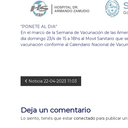
“PONETE AL DIA”
En el marco de la Semana de Vacunación de las Americ
día domingo 23/4 de 15 a 18hs al Movil Sanitario que s
vacunación conforme al Calendario Nacional de Vacun
N
Noticia 22-04-2023 11:03
a
v
Deja un comentario
e
Lo siento, tenés que estar
conectado
para publicar un