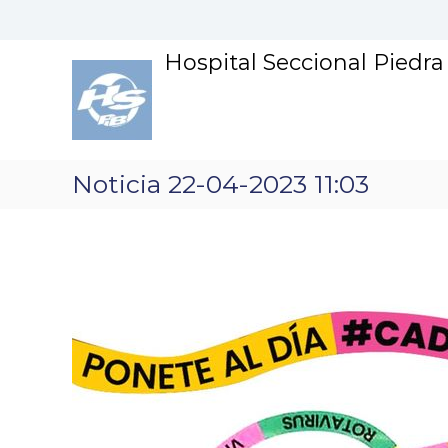
S
k
i
Hospital Seccional Piedr
p
t
o
c
o
n
Noticia 22-04-2023 11:03
t
e
n
t