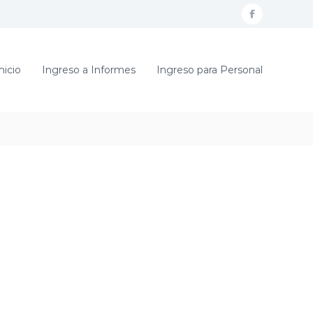
f
a
c
nicio
Ingreso a Informes
Ingreso para Personal
e
b
o
o
k