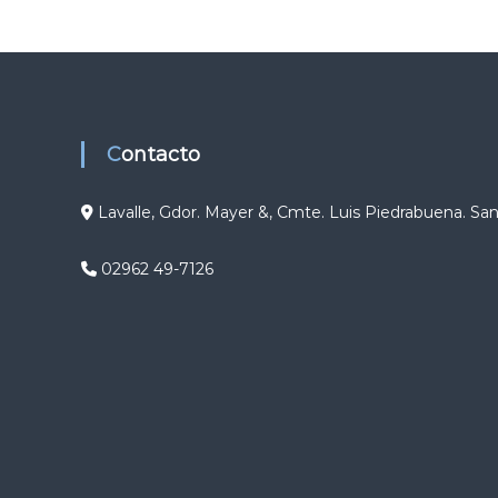
g
a
c
Contacto
i
ó
Lavalle, Gdor. Mayer &, Cmte. Luis Piedrabuena. Sa
n
02962 49-7126
d
e
e
n