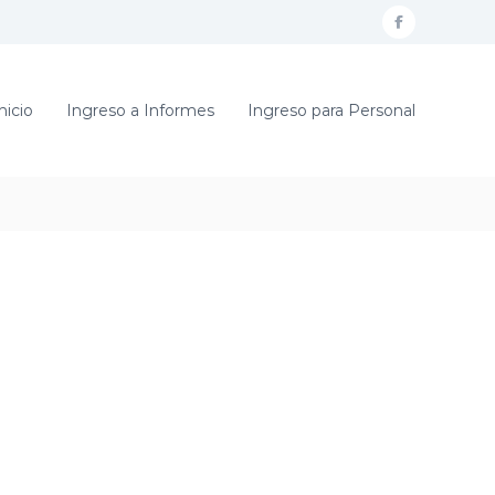
f
a
c
nicio
Ingreso a Informes
Ingreso para Personal
e
b
o
o
k