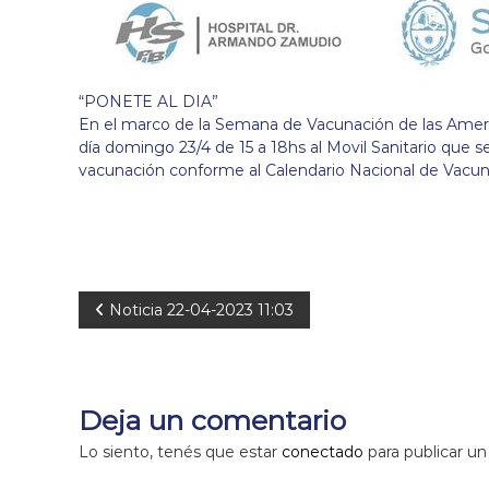
“PONETE AL DIA”
En el marco de la Semana de Vacunación de las Americ
día domingo 23/4 de 15 a 18hs al Movil Sanitario que s
vacunación conforme al Calendario Nacional de Vacun
N
Noticia 22-04-2023 11:03
a
v
Deja un comentario
e
Lo siento, tenés que estar
conectado
para publicar un