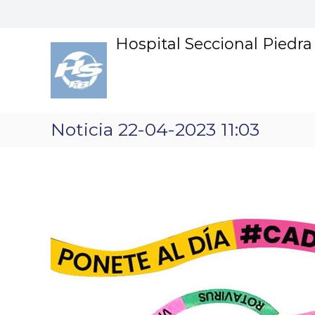
S
k
i
Hospital Seccional Piedr
p
t
o
c
o
n
Noticia 22-04-2023 11:03
t
e
n
t