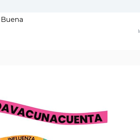
a Buena
I