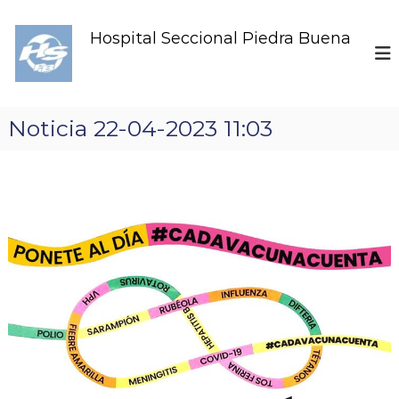
S
k
Hospital Seccional Piedra Buena
i
p
t
o
c
Noticia 22-04-2023 11:03
o
n
t
e
n
t