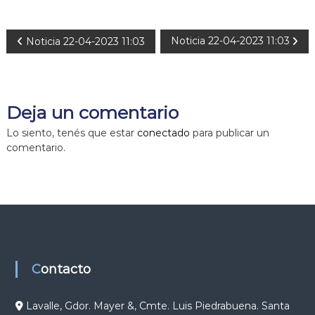
N
Noticia 22-04-2023 11:03
Noticia 22-04-2023 11:03
a
v
Deja un comentario
e
Lo siento, tenés que estar
conectado
para publicar un
comentario.
g
a
c
i
Contacto
ó
Lavalle, Gdor. Mayer &, Cmte. Luis Piedrabuena. Santa