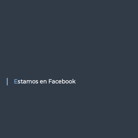
t
r
a
d
a
s
Estamos en Facebook