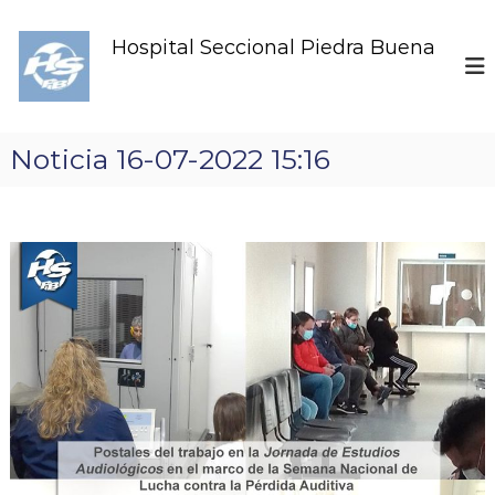
S
k
Hospital Seccional Piedra Buena
i
p
t
o
c
Noticia 16-07-2022 15:16
o
n
t
e
n
t