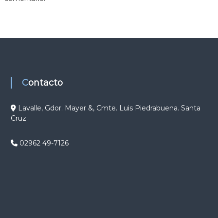
g
a
c
i
Contacto
ó
Lavalle, Gdor. Mayer &, Cmte. Luis Piedrabuena. Santa
Cruz
n
d
02962 49-7126
e
e
n