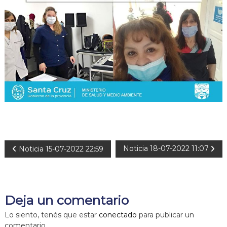
N
Noticia 18-07-2022 11:07
Noticia 15-07-2022 22:59
a
v
Deja un comentario
e
Lo siento, tenés que estar
conectado
para publicar un
comentario.