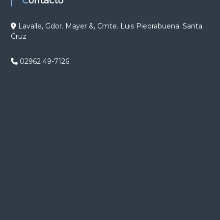
Contacto
ó
Lavalle, Gdor. Mayer &, Cmte. Luis Piedrabuena. Santa
Cruz
n
d
02962 49-7126
e
e
n
t
r
a
d