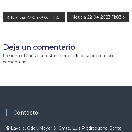
N
Noticia 22-04-2023 11:03
Noticia 22-04-2023 11:03
a
v
Deja un comentario
e
Lo siento, tenés que estar
conectado
para publicar un
comentario.
g
a
c
i
Contacto
ó
Lavalle, Gdor. Mayer &, Cmte. Luis Piedrabuena. Santa