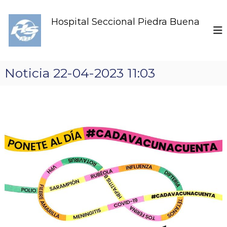
S
k
Hospital Seccional Piedra Buena
i
p
t
o
c
Noticia 22-04-2023 11:03
o
n
t
e
n
t