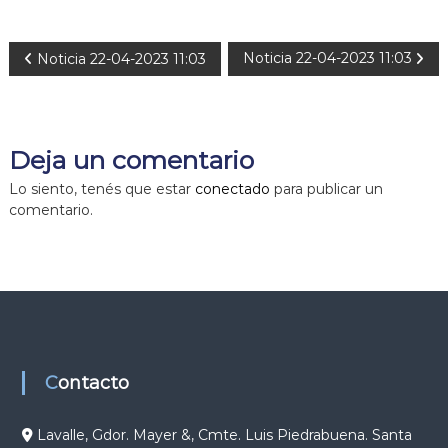
N
Noticia 22-04-2023 11:03
Noticia 22-04-2023 11:03
a
v
Deja un comentario
e
Lo siento, tenés que estar
conectado
para publicar un
comentario.
g
a
c
i
Contacto
ó
Lavalle, Gdor. Mayer &, Cmte. Luis Piedrabuena. Santa