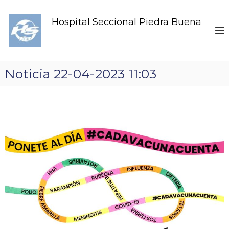
S
k
Hospital Seccional Piedra Buena
i
p
t
o
c
Noticia 22-04-2023 11:03
o
n
t
e
n
t